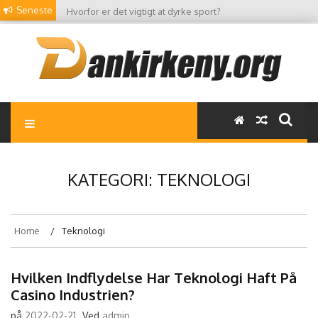
Skip
Seneste
Hvorfor er det vigtigt at dyrke sport?
to
content
Dankirkeny.org
World News Hub
KATEGORI:
TEKNOLOGI
Home
Teknologi
Hvilken Indflydelse Har Teknologi Haft På
Casino Industrien?
på
2022-02-21
Ved
admin