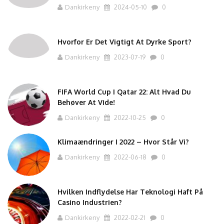
Dankirkeny
2024-05-10
0
Hvorfor Er Det Vigtigt At Dyrke Sport?
Dankirkeny
2023-07-19
0
FIFA World Cup I Qatar 22: Alt Hvad Du
Behøver At Vide!
Dankirkeny
2022-10-25
0
Klimaændringer I 2022 – Hvor Står Vi?
Dankirkeny
2022-06-18
0
Hvilken Indflydelse Har Teknologi Haft På
Casino Industrien?
Dankirkeny
2022-02-21
0