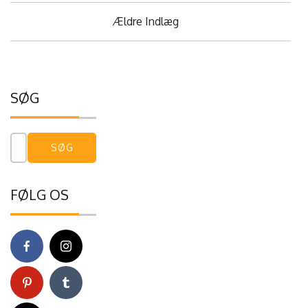
Navigation
Ældre Indlæg
til
indlæg
SØG
Søg
efter:
FØLG OS