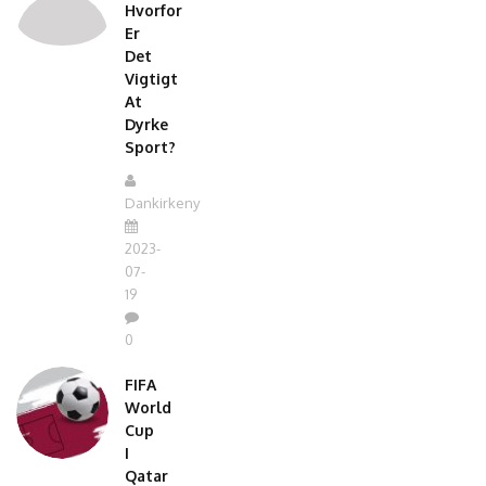
Hvorfor
Er
Det
Vigtigt
At
Dyrke
Sport?
Dankirkeny
2023-
07-
19
0
FIFA
World
Cup
I
Qatar