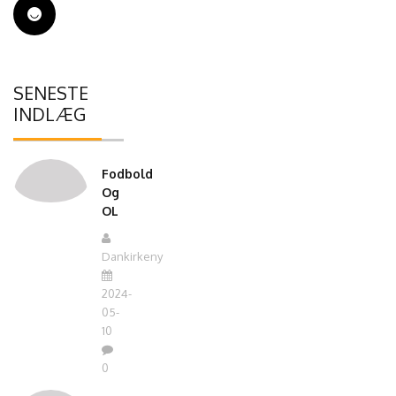
SENESTE
INDLÆG
Fodbold
Og
OL
Dankirkeny
2024-
05-
10
0