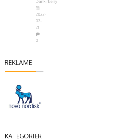
Dankirkeny
2022-
02-
21
0
REKLAME
KATEGORIER